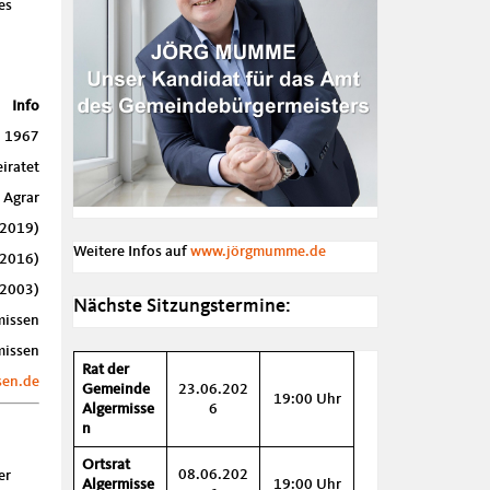
es
Info
. 1967
iratet
 Agrar
 2019)
Weitere Infos auf
www.jörgmumme.de
t 2016)
 2003)
Nächste Sitzungstermine:
missen
missen
Rat der
sen.de
Gemeinde
23.06.202
19:00 Uhr
Algermisse
6
n
Ortsrat
08.06.202
er
Algermisse
19:00 Uhr